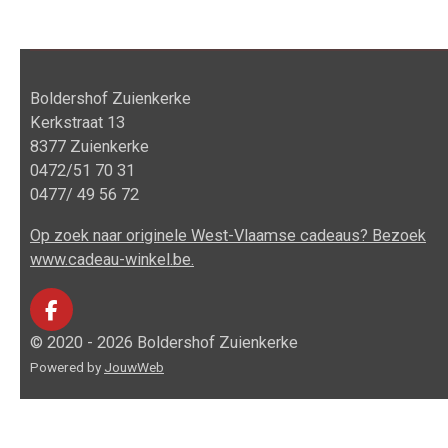
Boldershof Zuienkerke
Kerkstraat 13
8377 Zuienkerke
0472/51 70 31
0477/ 49 56 72
Op zoek naar originele West-Vlaamse cadeaus? Bezoek
www.cadeau-winkel.be.
F
a
© 2020 - 2026 Boldershof Zuienkerke
c
Powered by
JouwWeb
e
b
o
o