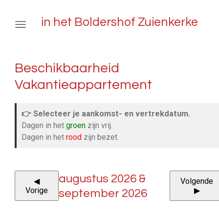
Ga
in het Boldershof Zuienkerke
direct
naar
de
hoofdinhoud
Beschikbaarheid
Vakantieappartement
👉 Selecteer je aankomst- en vertrekdatum.
Dagen in het
groen
zijn vrij.
Dagen in het
rood
zijn bezet.
augustus 2026 &
◀
Volgende
Vorige
▶
september 2026