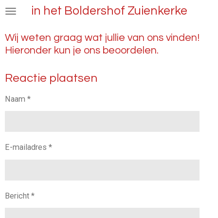
in het Boldershof Zuienkerke
Ga
direct
naar
Wij weten graag wat jullie van ons vinden!
de
Hieronder kun je ons beoordelen.
hoofdinhoud
Reactie plaatsen
Naam *
E-mailadres *
Bericht *