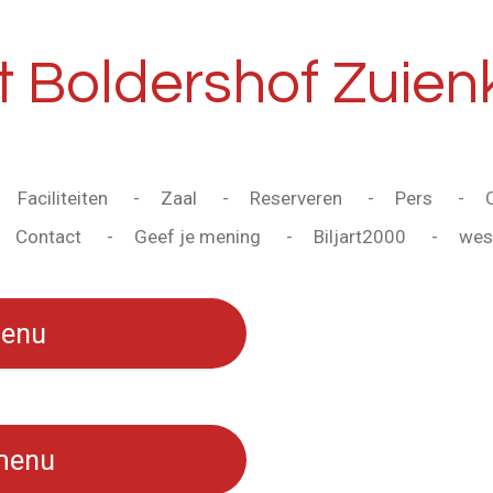
et Boldershof Zuien
Faciliteiten
Zaal
Reserveren
Pers
Contact
Geef je mening
Biljart2000
wes
enu
menu