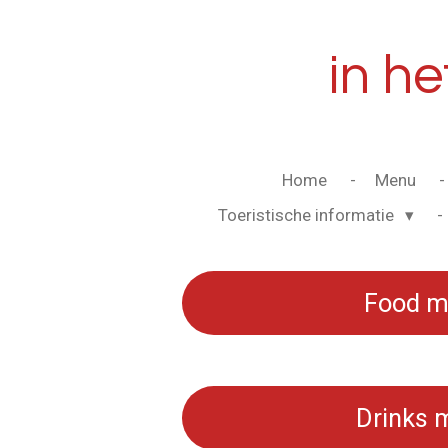
Ga
direct
in h
naar
de
hoofdinhoud
Home
Menu
Toeristische informatie
Food m
Drinks 