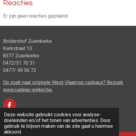
Reacties
Er zijn geen reacties geplaatst.
Boldershof Zuienkerke
Kerkstraat 13
8377 Zuienkerke
0472/51 70 31
0477/ 49 56 72
Op zoek naar originele West-Vlaamse cadeaus? Bezoek
www.cadeau-winkel.be.
F
a
Deze website gebruikt cookies voor analyse-
© 2020 - 2026 Boldershof Zuienkerke
c
doeleinden en/of het tonen van advertenties. Door
Powered by
JouwWeb
e
gebruik te blijven maken van de site gaat u hiermee
b
akkoord.